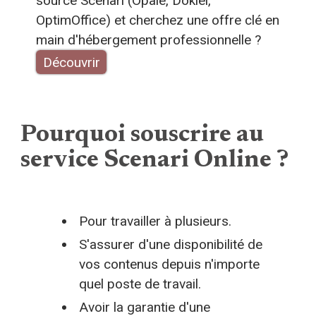
source Scenari (Opale, Dokiel,
OptimOffice) et cherchez une offre clé en
main d'hébergement professionnelle ?
Découvrir
Pourquoi souscrire au service Scenari
Online ?
Les services inclus
Pourquoi souscrire au
Des services complémentaires
service Scenari Online ?
Pour travailler à plusieurs.
S'assurer d'une disponibilité de
vos contenus depuis n'importe
quel poste de travail.
Avoir la garantie d'une